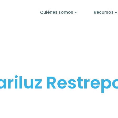
Quiénes somos
Recursos
riluz Restrep