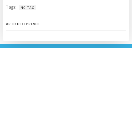
Tags:
NO TAG
Navegación
ARTÍCULO PREVIO
de
entradas
Contacto:
contacto@auco.com.uy
© 2026 Asociación Uruguaya de Comunicación
Organizacional. AUCO