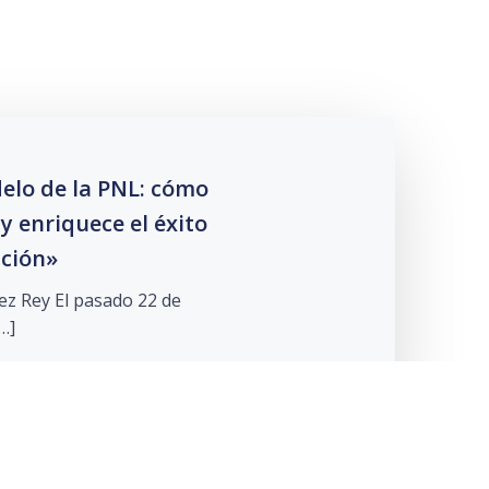
delo de la PNL: cómo
y enriquece el éxito
ación»
ez Rey El pasado 22 de
…]